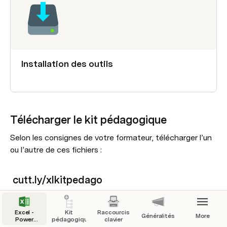
Installation des outils
Télécharger le kit pédagogique
Selon les consignes de votre formateur, télécharger l’un 
ou l’autre de ces fichiers :
cutt.ly/xlkitpedago
Excel -
Kit
Raccourcis
Généralités
More
Excel_KitPedago.
zip
Power
pédagogique
clavier
Query -